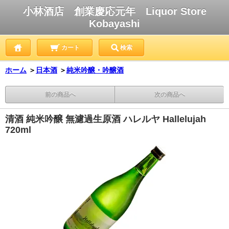
小林酒店 創業慶応元年 Liquor Store
Kobayashi
カート
検索
ホーム
＞
日本酒
＞
純米吟醸・吟醸酒
前の商品へ
次の商品へ
清酒 純米吟醸 無濾過生原酒 ハレルヤ Hallelujah
720ml