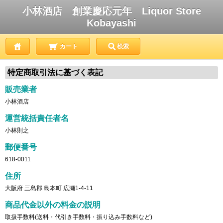
小林酒店 創業慶応元年 Liquor Store
Kobayashi
カート
検索
特定商取引法に基づく表記
販売業者
小林酒店
運営統括責任者名
小林則之
郵便番号
618-0011
住所
大阪府 三島郡 島本町 広瀬1-4-11
商品代金以外の料金の説明
取扱手数料(送料・代引き手数料・振り込み手数料など)