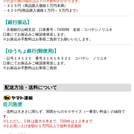
※代金引換の場合は以下の手数料がかかります。
・３１５円（商品購入価格１万円未満）
・４２０円(商品購入価格１万円～３万円まで）
【銀行振込】
・京都銀行山崎支店 口座番号：743096 名前：コバヤシノリユキ
口座にてお振込みご確認後発送します。
※お振込み手数料はお客様ご負担でお願いいたします。
【ゆうちょ銀行(郵便局)】
・記号１４１２０ 番号３１６１６３２１ コバヤシ ノリユキ
口座にてお振込みご確認後発送します。
※お振込み手数料はお客様ご負担
配送方法・送料について
佐川急便
・送料は大きさに関らず、関西からの６０サイズ（一番安い料金）の値段で
す。
※1.ただし、1.8ℓ は最大６本まで、720ml は１２本まで
※2.お買い上げ金額が１万円以上で送料当店負担