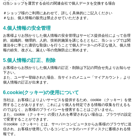
c)当ショップを運営する会社の関連会社で個人データを交換する場合
＃ショップ様のご利用にあわせて、詳しく具体的にご記入ください
＃なお、個人情報の販売は禁止させていただきます。
4.個人情報の安全管理
お客様よりお預かりした個人情報の安全管理はサービス提供会社によって合理
的、組織的、物理的、人的、技術的施策を講じるとともに、当ショップでは関
連法令に準じた適切な取扱いを行うことで個人データへの不正な侵入、個人情
報の紛失、改ざん、漏えい等の危険防止に努めます。
5.個人情報の訂正、削除
お客様からお預かりした個人情報の訂正・削除は下記の問合せ先よりお知らせ
下さい。
また、ユーザー登録された場合、当サイトのメニュー「マイアカウント」より
個人情報の訂正が出来ます。
6.cookie(クッキー)の使用について
当社は、お客様によりよいサービスを提供するため、cookie （クッキー）を使
用することがありますが、これにより個人を特定できる情報の収集を行えるも
のではなく、お客様のプライバシーを侵害することはございません。
また、cookie （クッキー）の受け入れを希望されない場合は、ブラウザの設定
で変更することができます。
※cookie （クッキー）とは、サーバーコンピュータからお客様のブラウザに送
信され、お客様が使用しているコンピュータのハードディスクに蓄積される情
報です。