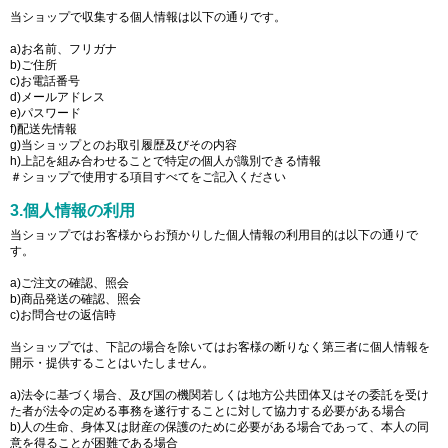
当ショップで収集する個人情報は以下の通りです。
a)お名前、フリガナ
b)ご住所
c)お電話番号
d)メールアドレス
e)パスワード
f)配送先情報
g)当ショップとのお取引履歴及びその内容
h)上記を組み合わせることで特定の個人が識別できる情報
＃ショップで使用する項目すべてをご記入ください
3.個人情報の利用
当ショップではお客様からお預かりした個人情報の利用目的は以下の通りで
す。
a)ご注文の確認、照会
b)商品発送の確認、照会
c)お問合せの返信時
当ショップでは、下記の場合を除いてはお客様の断りなく第三者に個人情報を
開示・提供することはいたしません。
a)法令に基づく場合、及び国の機関若しくは地方公共団体又はその委託を受け
た者が法令の定める事務を遂行することに対して協力する必要がある場合
b)人の生命、身体又は財産の保護のために必要がある場合であって、本人の同
意を得ることが困難である場合