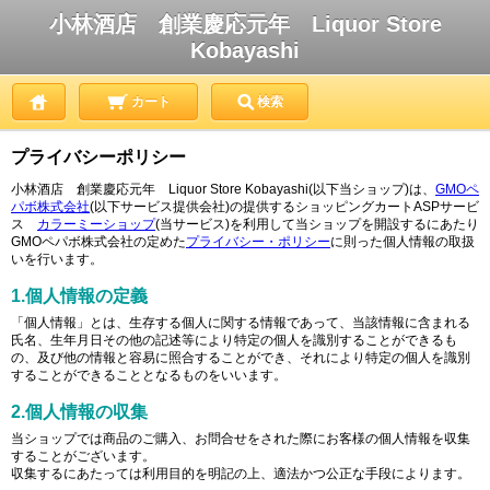
小林酒店 創業慶応元年 Liquor Store
Kobayashi
カート
検索
プライバシーポリシー
小林酒店 創業慶応元年 Liquor Store Kobayashi(以下当ショップ)は、
GMOペ
パボ株式会社
(以下サービス提供会社)の提供するショッピングカートASPサービ
ス
カラーミーショップ
(当サービス)を利用して当ショップを開設するにあたり
GMOペパボ株式会社の定めた
プライバシー・ポリシー
に則った個人情報の取扱
いを行います。
1.個人情報の定義
「個人情報」とは、生存する個人に関する情報であって、当該情報に含まれる
氏名、生年月日その他の記述等により特定の個人を識別することができるも
の、及び他の情報と容易に照合することができ、それにより特定の個人を識別
することができることとなるものをいいます。
2.個人情報の収集
当ショップでは商品のご購入、お問合せをされた際にお客様の個人情報を収集
することがございます。
収集するにあたっては利用目的を明記の上、適法かつ公正な手段によります。