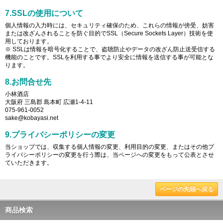
7.SSLの使用について
個人情報の入力時には、セキュリティ確保のため、これらの情報が傍受、妨害
または改ざんされることを防ぐ目的でSSL（Secure Sockets Layer）技術を使
用しております。
※ SSLは情報を暗号化することで、盗聴防止やデータの改ざん防止送受信する
機能のことです。SSLを利用する事でより安全に情報を送信する事が可能とな
ります。
8.お問合せ先
小林酒店
大阪府 三島郡 島本町 広瀬1-4-11
075-961-0052
sake@kobayasi.net
9.プライバシーポリシーの変更
当ショップでは、収集する個人情報の変更、利用目的の変更、またはその他プ
ライバシーポリシーの変更を行う際は、当ページへの変更をもって公表とさせ
ていただきます。
ページの先頭へ戻る
商品検索