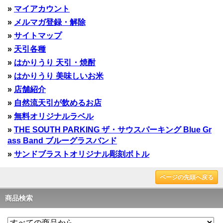
»
マイアカウント
»
メルマガ登録・解除
»
サイトマップ
»
天引各種
»
はかりうり 天引・焼酎
»
はかりうり 美味しいお米
»
店舗紹介
»
自然流天引が飲めるお店
»
無料オリジナルラベル
»
THE SOUTH PARKING ザ・サウスパーキング Blue Gr
ass Band ブルーグラスバンド
»
サンドブラストオリジナル彫刻ボトル
ページの先頭へ戻る
商品検索