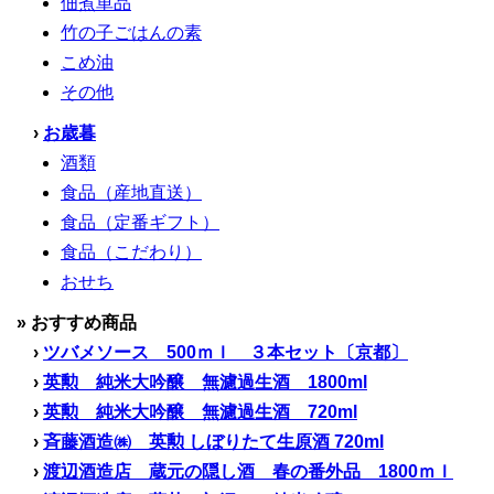
佃煮単品
竹の子ごはんの素
こめ油
その他
›
お歳暮
酒類
食品（産地直送）
食品（定番ギフト）
食品（こだわり）
おせち
» おすすめ商品
›
ツバメソース 500ｍｌ ３本セット〔京都〕
›
英勲 純米大吟醸 無濾過生酒 1800ml
›
英勲 純米大吟醸 無濾過生酒 720ml
›
斉藤酒造㈱ 英勲 しぼりたて生原酒 720ml
›
渡辺酒造店 蔵元の隠し酒 春の番外品 1800ｍｌ