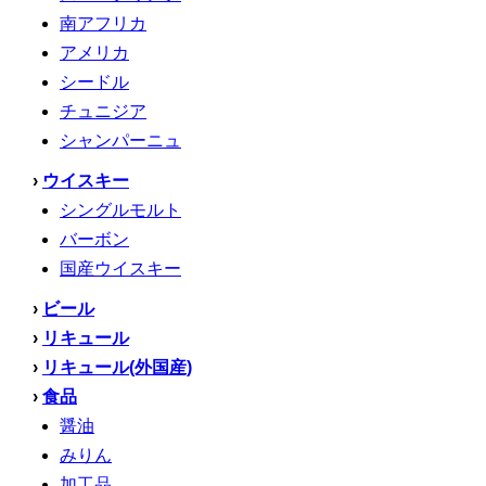
南アフリカ
アメリカ
シードル
チュニジア
シャンパーニュ
›
ウイスキー
シングルモルト
バーボン
国産ウイスキー
›
ビール
›
リキュール
›
リキュール(外国産)
›
食品
醤油
みりん
加工品