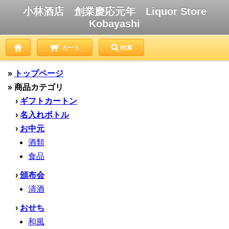
小林酒店 創業慶応元年 Liquor Store
Kobayashi
カート
検索
»
トップページ
» 商品カテゴリ
›
ギフトカートン
›
名入れボトル
›
お中元
酒類
食品
›
頒布会
清酒
›
おせち
和風