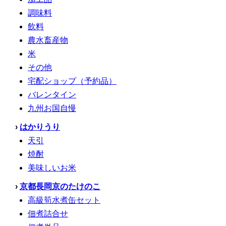
調味料
飲料
農水畜産物
米
その他
宅配ショップ（予約品）
バレンタイン
九州お国自慢
›
はかりうり
天引
焼酎
美味しいお米
›
京都長岡京のたけのこ
高級筍水煮缶セット
佃煮詰合せ