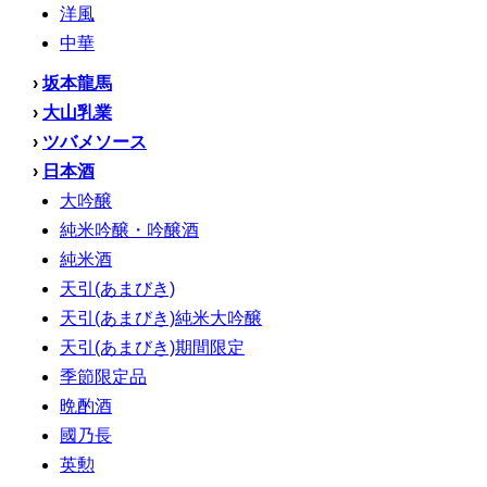
洋風
中華
›
坂本龍馬
›
大山乳業
›
ツバメソース
›
日本酒
大吟醸
純米吟醸・吟醸酒
純米酒
天引(あまびき)
天引(あまびき)純米大吟醸
天引(あまびき)期間限定
季節限定品
晩酌酒
國乃長
英勲