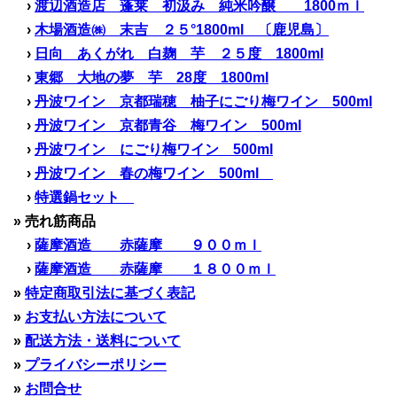
›
渡辺酒造店 蓬莱 初汲み 純米吟醸 1800ｍｌ
›
木場酒造㈱ 末吉 ２５°1800ml 〔鹿児島〕
›
日向 あくがれ 白麹 芋 ２５度 1800ml
›
東郷 大地の夢 芋 28度 1800ml
›
丹波ワイン 京都瑞穂 柚子にごり梅ワイン 500ml
›
丹波ワイン 京都青谷 梅ワイン 500ml
›
丹波ワイン にごり梅ワイン 500ml
›
丹波ワイン 春の梅ワイン 500ml
›
特選鍋セット
» 売れ筋商品
›
薩摩酒造 赤薩摩 ９００ｍｌ
›
薩摩酒造 赤薩摩 １８００ｍｌ
»
特定商取引法に基づく表記
»
お支払い方法について
»
配送方法・送料について
»
プライバシーポリシー
»
お問合せ