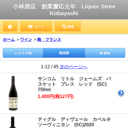
小林酒店 創業慶応元年 Liquor Store
Kobayashi
カート
検索
ホーム
＞
ワイン
＞
南 フランス
おすすめ順
価格順
新着順
1-12 / 45
次のページへ
サンコム リトル ジェームズ バ
スケット プレス レッド (SC)
750ml
1,400円(税127円)
ティグル ディヴェール カベルネ
ソーヴィニヨン (SC)2020